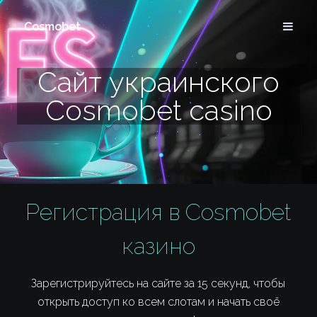
Cosmobet
Сайт украинского
Cosmobet casino
Регистрация в Cosmobet
казино
Зарегистрируйтесь на сайте за 15 секунд, чтобы
открыть доступ ко всем слотам и начать своё