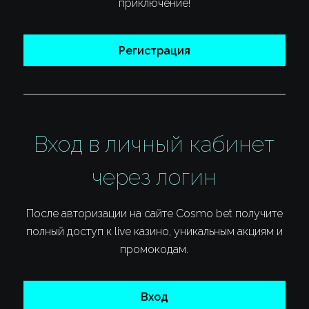
приключение!
Регистрация
Вход в личный кабинет
через логин
После авторизации на сайте Cosmo bet получите
полный доступ к live казино, уникальным акциям и
промокодам.
Вход