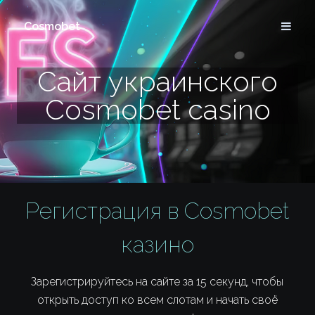
Cosmobet
Сайт украинского
Cosmobet casino
Регистрация в Cosmobet
казино
Зарегистрируйтесь на сайте за 15 секунд, чтобы
открыть доступ ко всем слотам и начать своё